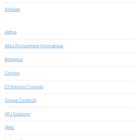
Veritaaq
Alithya
Alteo Recrutement Informatique
Behaviour
Cofomo
E3 Services Conseils
Groupe Createch
HPJ Solutions
iWeb