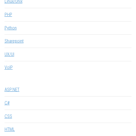
Linux/Unix
PHP
Python
Sharepoint
UX/UI
VoIP
ASP.NET
C#
CSS
HTML