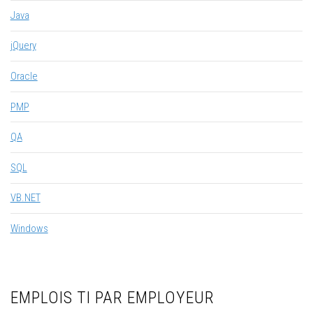
Java
jQuery
Oracle
PMP
QA
SQL
VB.NET
Windows
EMPLOIS TI PAR EMPLOYEUR