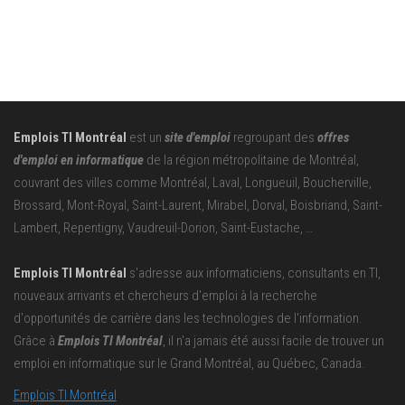
Emplois TI Montréal
est un
site d'emploi
regroupant des
offres
d'emploi en informatique
de la région métropolitaine de Montréal,
couvrant des villes comme Montréal, Laval, Longueuil, Boucherville,
Brossard, Mont-Royal, Saint-Laurent, Mirabel, Dorval, Boisbriand, Saint-
Lambert, Repentigny, Vaudreuil-Dorion, Saint-Eustache, …
Emplois TI Montréal
s'adresse aux informaticiens, consultants en TI,
nouveaux arrivants et chercheurs d'emploi à la recherche
d'opportunités de carrière dans les technologies de l'information.
Grâce à
Emplois TI Montréal
, il n'a jamais été aussi facile de trouver un
emploi en informatique sur le Grand Montréal, au Québec, Canada.
Emplois TI Montréal