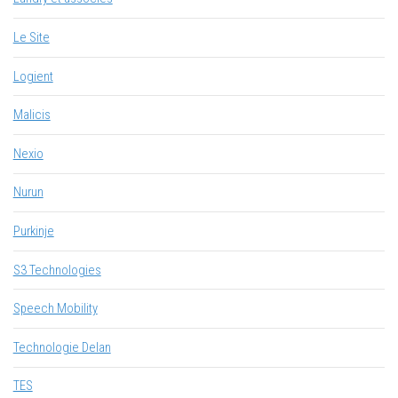
Le Site
Logient
Malicis
Nexio
Nurun
Purkinje
S3 Technologies
Speech Mobility
Technologie Delan
TES