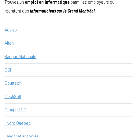
Trouvez un
emploi en informatique
parmi les employeurs qui
recrutent des
informaticiens sur le Grand Montréal
:
Adviso
Alten
Banque Nationale
CGI
Courtech
GestiSoft
Groupe TGC
Hydro Quebec
Landry et associés