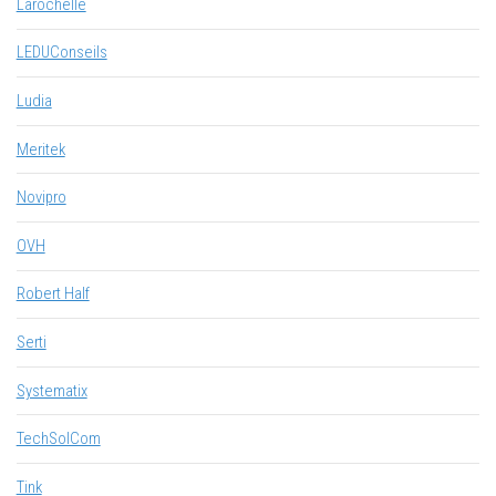
Larochelle
LEDUConseils
Ludia
Meritek
Novipro
OVH
Robert Half
Serti
Systematix
TechSolCom
Tink