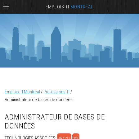
EMPLOIS TI
MONTRÉAL
Emplois TI Montréal
/
Professions TI
/
Administrateur de bases de données
ADMINISTRATEUR DE BASES DE
DONNÉES
TECHNOLOGIES ASSOCIÉES:
ORACLE
SQL