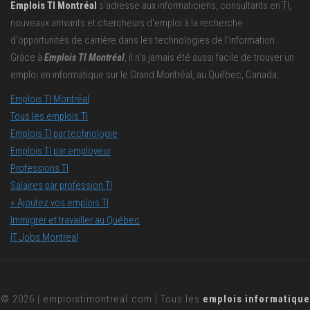
Emplois TI Montréal
s'adresse aux informaticiens, consultants en TI,
nouveaux arrivants et chercheurs d'emploi à la recherche
d'opportunités de carrière dans les technologies de l'information.
Grâce à
Emplois TI Montréal
, il n'a jamais été aussi facile de trouver un
emploi en informatique sur le Grand Montréal, au Québec, Canada.
Emplois TI Montréal
Tous les emplois TI
Emplois TI par technologie
Emplois TI par employeur
Professions TI
Salaires par profession TI
+ Ajoutez vos emplois TI
Immigrer et travailler au Québec
IT Jobs Montreal
© 2026 |
emploistimontreal.com
| Tous les
emplois informatique