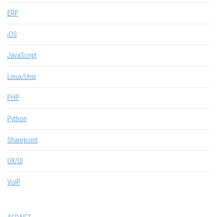
ERP
iOS
JavaScript
Linux/Unix
PHP
Python
Sharepoint
UX/UI
VoIP