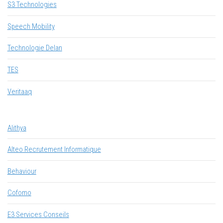
S3 Technologies
Speech Mobility
Technologie Delan
TES
Veritaaq
Alithya
Alteo Recrutement Informatique
Behaviour
Cofomo
E3 Services Conseils