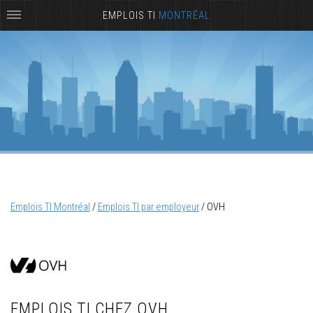
EMPLOIS TI
MONTRÉAL
Emplois TI Montréal
/
Emplois TI par employeur
/
OVH
EMPLOIS TI CHEZ OVH