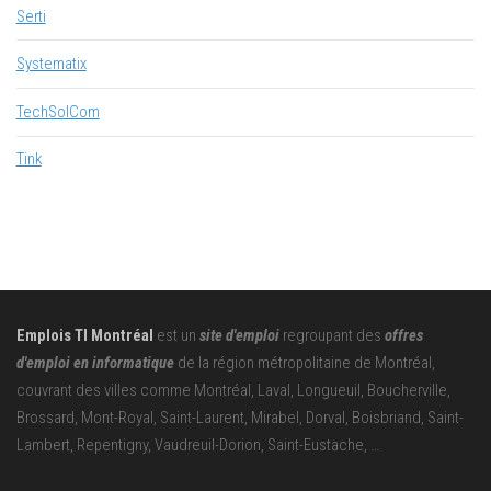
Serti
Systematix
TechSolCom
Tink
Emplois TI Montréal
est un
site d'emploi
regroupant des
offres
d'emploi en informatique
de la région métropolitaine de Montréal,
couvrant des villes comme Montréal, Laval, Longueuil, Boucherville,
Brossard, Mont-Royal, Saint-Laurent, Mirabel, Dorval, Boisbriand, Saint-
Lambert, Repentigny, Vaudreuil-Dorion, Saint-Eustache, …