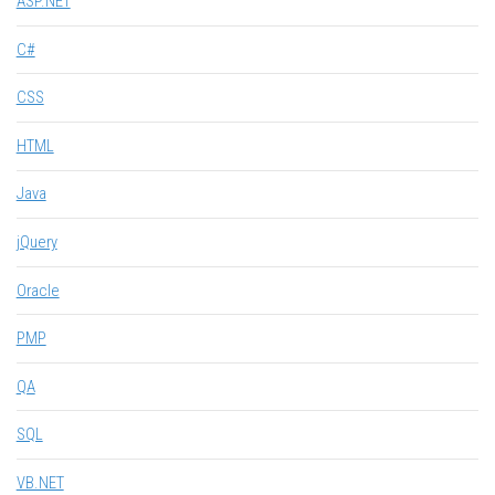
ASP.NET
C#
CSS
HTML
Java
jQuery
Oracle
PMP
QA
SQL
VB.NET