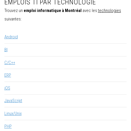
EMPLOIS TI PAR TECHNOLOGIE
Trouvez un
emploi informatique à Montréal
avec les
technologies
suivantes:
Android
BI
C/C++
ERP
iOS
JavaScript
Linux/Unix
PHP