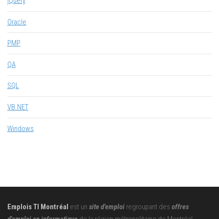
jQuery
Oracle
PMP
QA
SQL
VB.NET
Windows
Emplois TI Montréal
est un
site d'emploi
regroupant des
offres
d'emploi en informatique
de la région métropolitaine de Montréal,