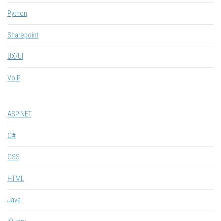
Python
Sharepoint
UX/UI
VoIP
ASP.NET
C#
CSS
HTML
Java